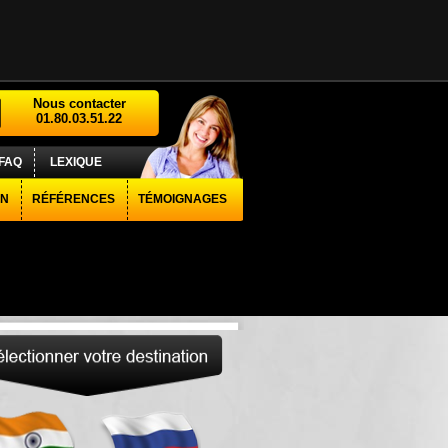
Nous contacter
01.80.03.51.22
FAQ
LEXIQUE
ON
RÉFÉRENCES
TÉMOIGNAGES