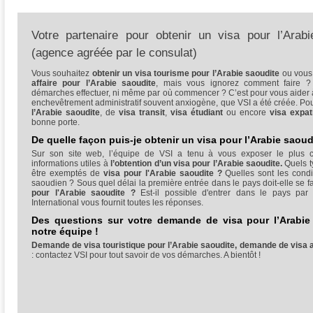
Votre partenaire pour obtenir un visa pour l’Arabi
(agence agréée par le consulat)
Vous souhaitez
obtenir un visa tourisme pour l’Arabie saoudite
ou vous
affaire pour l’Arabie saoudite
, mais vous ignorez comment faire 
démarches effectuer, ni même par où commencer ? C’est pour vous aider 
enchevêtrement administratif souvent anxiogène, que VSI a été créée. Po
l’Arabie saoudite
, de
visa transit
,
visa étudiant
ou encore
visa expat
bonne porte.
De quelle façon puis-je obtenir un visa pour l’Arabie saoud
Sur son site web, l’équipe de VSI a tenu à vous exposer le plus cl
informations utiles à
l’obtention d’un visa pour l’Arabie saoudite.
Quels t
être exemptés de
visa pour l'Arabie saoudite ?
Quelles sont les condit
saoudien ? Sous quel délai la première entrée dans le pays doit-elle se f
pour l'Arabie saoudite ?
Est-il possible d'entrer dans le pays par 
International vous fournit toutes les réponses.
Des questions sur votre demande de visa pour l’Arabie
notre équipe !
Demande de visa touristique pour l’Arabie saoudite,
demande de visa af
: contactez VSI pour tout savoir de vos démarches. A bientôt !