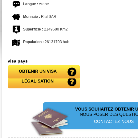
Langue :
Arabe
Monnaie :
Rial SAR
Superficie :
2149680 Km2
Population :
26131703 hab.
visa pays
OBTENIR UN VISA
LÉGALISATION
VOUS SOUHAITEZ OBTENIR U
NOUS POSER DES QUESTIO
CONTACTEZ NOUS