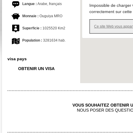
Langue :
Arabe, français
Impossible de charger
correctement sur cette
Monnaie :
Ouguiya MRO
Ce site Web vous appart
Superficie :
1025520 Km2
Population :
3281634 hab.
visa pays
OBTENIR UN VISA
VOUS SOUHAITEZ OBTENIR U
NOUS POSER DES QUESTIO
CONTACTEZ NOUS