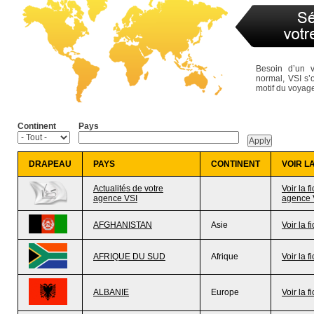
Besoin d’un 
normal, VSI s’
motif du voyag
Continent
Pays
DRAPEAU
PAYS
CONTINENT
VOIR L
Actualités de votre
Voir la f
agence VSI
agence 
AFGHANISTAN
Asie
Voir la f
AFRIQUE DU SUD
Afrique
Voir la f
ALBANIE
Europe
Voir la f