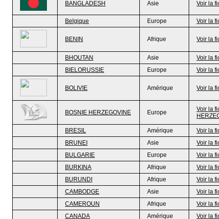
BANGLADESH
Asie
Voir la f
Belgique
Europe
Voir la f
BENIN
Afrique
Voir la f
BHOUTAN
Asie
Voir la f
BIELORUSSIE
Europe
Voir la f
BOLIVIE
Amérique
Voir la f
Voir la f
BOSNIE HERZEGOVINE
Europe
HERZE
BRESIL
Amérique
Voir la f
BRUNEI
Asie
Voir la f
BULGARIE
Europe
Voir la f
BURKINA
Afrique
Voir la f
BURUNDI
Afrique
Voir la f
CAMBODGE
Asie
Voir la f
CAMEROUN
Afrique
Voir la f
CANADA
Amérique
Voir la f