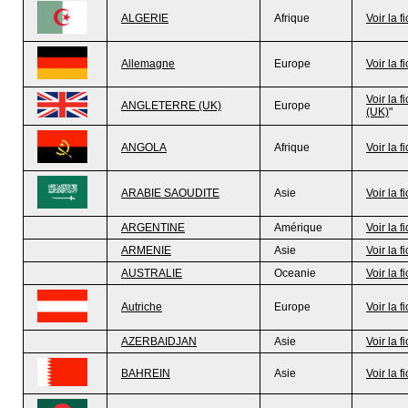
ALGERIE
Afrique
Voir la f
Allemagne
Europe
Voir la f
Voir la f
ANGLETERRE (UK)
Europe
(UK)
"
ANGOLA
Afrique
Voir la f
ARABIE SAOUDITE
Asie
Voir la f
ARGENTINE
Amérique
Voir la f
ARMENIE
Asie
Voir la f
AUSTRALIE
Oceanie
Voir la f
Autriche
Europe
Voir la f
AZERBAIDJAN
Asie
Voir la f
BAHREIN
Asie
Voir la f