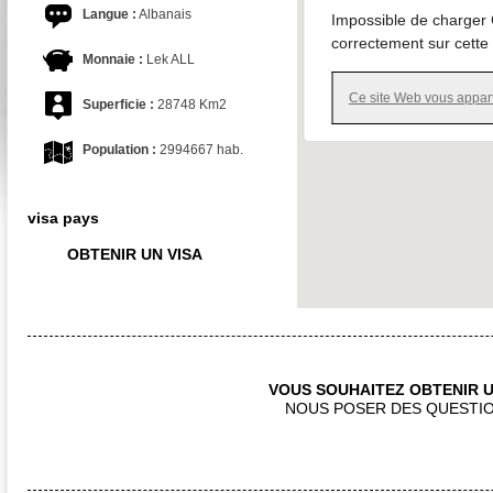
Langue :
Albanais
Impossible de charger
correctement sur cette
Monnaie :
Lek ALL
Ce site Web vous appart
Superficie :
28748 Km2
Population :
2994667 hab.
visa pays
OBTENIR UN VISA
VOUS SOUHAITEZ OBTENIR U
NOUS POSER DES QUESTIO
CONTACTEZ NOUS