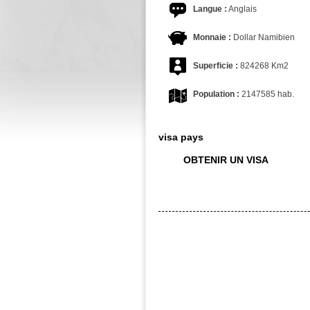
Langue :
Anglais
Monnaie :
Dollar Namibien
Superficie :
824268 Km2
Population :
2147585 hab.
visa pays
OBTENIR UN VISA