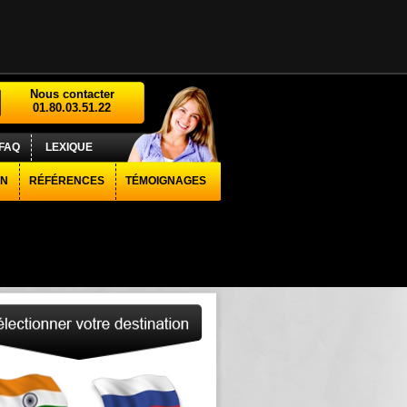
Nous contacter
01.80.03.51.22
FAQ
LEXIQUE
ON
RÉFÉRENCES
TÉMOIGNAGES