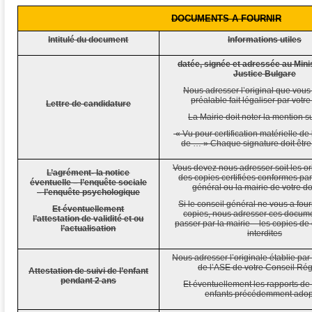
DOCUMENTS A FOURNIR
Intitulé du document
Informations utiles
datée, signée et adressée au Mini
Justice Bulgare
Nous adresser l’original que vous
préalable fait légaliser par votre
Lettre de candidature
La Mairie doit noter la mention s
« Vu pour certification matérielle de
de … » Chaque signature doit être
Vous devez nous adresser soit les ori
L’agrément- la notice
des copies certifiées conformes par
éventuelle – l’enquête sociale
général ou la mairie de votre do
– l’enquête psychologique
Si le conseil général ne vous a fou
Et éventuellement
copies, nous adresser ces docum
l’attestation de validité et ou
passer par la mairie – les copies de
l’actualisation
interdites
Nous adresser l’originale établie par
de l’ASE de votre Conseil Rég
Attestation de suivi de l’enfant
pendant 2 ans
Et éventuellement les rapports de 
enfants précédemment adop