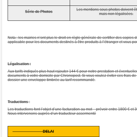
Les mentions sous photos doivent êt
Série de Photos
mais non légalisées.
Nota : les mairies n’ont plus le droit en règle générale de certifier des copies
applicable pour les documents destinés à être produits à l’étranger et vous po
Légalisation :
Aux tarifs indiqués plus haut rajouter 144 € pour notre prestation et éventuel
documents à votre domicile par Chronopost. Si vous voulez éviter ces frais de
dossier une enveloppe timbrée au tarif recommandé.
Traductions
:
Les traductions font l’objet d’une facturation au mot – prévoir entre 1800 € et 
Nous intervenons auprès d’un traducteur assermenté
DELAI