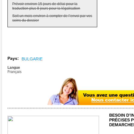
Prévoir environ 15 jours de délai pour la
traduction plus 8 jours pour la légalisation
Soit un mois environ à compter de l’envoi par vos
soins du dossier
Pays:
BULGARIE
Langue
Français
BESOIN D’
PRÉCISES 
DEMARCHES