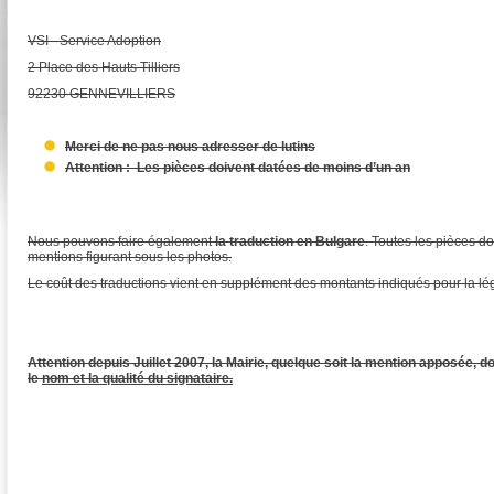
VSI - Service Adoption
2 Place des Hauts Tilliers
92230 GENNEVILLIERS
Merci de ne pas nous adresser de lutins
Attention : Les pièces doivent datées de moins d’un an
Nous pouvons faire également
la traduction en Bulgare
. Toutes les pièces do
mentions figurant sous les photos.
Le coût des traductions vient en supplément des montants indiqués pour la lég
Attention depuis Juillet 2007, la Mairie, quelque soit la mention apposée, 
le
nom et la qualité du signataire.