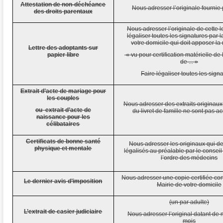
Attestation de non-déchéance
Nous adresser l’originale fournie 
des droits parentaux
Nous adresser l’originale de cette le
légaliser toutes les signatures par l
votre domicile qui doit apposer la
Lettre des adoptants sur
papier libre
« vu pour certification matérielle de 
de ... »
Faire légaliser toutes les sign
Extrait d’acte de mariage pour
les couples
Nous adresser des extraits originaux
ou extrait d’acte de
du livret de famille ne sont pas a
naissance pour les
célibataires
Certificats de bonne santé
Nous adresser les originaux qui de
physique et mentale
légalisés au préalable par le conseil
l’ordre des médecins
Nous adresser une copie certifiée co
Le dernier avis d’imposition
Mairie de votre domicile
(un par adulte)
L’extrait de casier judiciaire
Nous adresser l’original datant de
mois