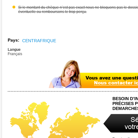
Si le montant du chèque n’est pas exact nous ne bloquons pas le dossie
éventuelle ou remboursons le trop perçu.
Pays:
CENTRAFRIQUE
Langue
Français
BESOIN D’
PRÉCISES 
DEMARCHES