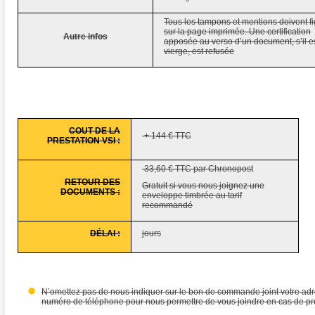
Tous les tampons et mentions doivent fi
sur la page imprimée. Une certification
Autre infos
apposée au verso d’un document, s’il e
vierge, est refusée
COUT DE LA
+ 144 € TTC
PRESTATION VSI :
33,60 € TTC par Chronopost
RETOUR DES
Gratuit si vous nous joignez une
DOCUMENTS :
enveloppe timbrée au tarif
recommandé
DÉLAI :
jours
N’omettez pas de nous indiquer sur le bon de commande joint votre adre
numéro de téléphone pour nous permettre de vous joindre en cas de p