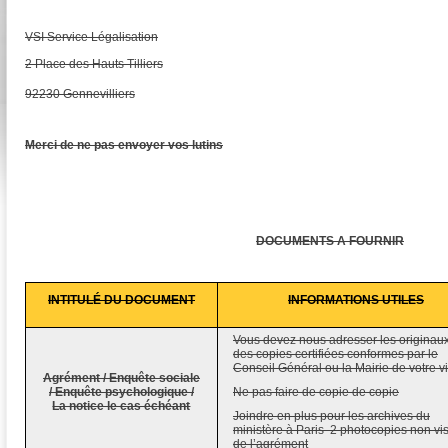
VSI Service Légalisation
2 Place des Hauts Tilliers
92230 Gennevilliers
Merci de ne pas envoyer vos lutins
DOCUMENTS A FOURNIR
INTITULÉ DU DOCUMENT
INFORMATIONS UTILES
Vous devez nous adresser les originau
des copies certifiées conformes par le
Conseil Général ou la Mairie de votre vi
Agrément / Enquête sociale
/ Enquête psychologique /
Ne pas faire de copie de copie
La notice le cas échéant
Joindre en plus pour les archives du
ministère à Paris 2 photocopies non vi
de l’agrément