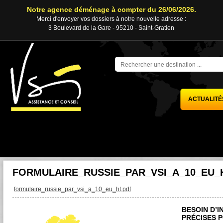
Notre agence déménage à compter du 26/06/2026.
Merci d'envoyer vos dossiers à notre nouvelle adresse :
3 Boulevard de la Gare - 95210 - Saint-Gratien
ACTUALITÉ
FORMULAIRE_RUSSIE_PAR_VSI_A_10_EU_
formulaire_russie_par_vsi_a_10_eu_ht.pdf
BESOIN D’
PRÉCISES 