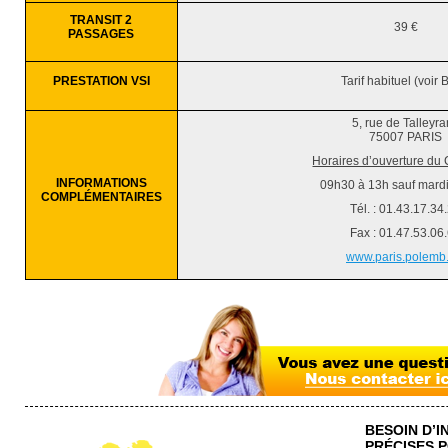
TRANSIT 2
39 €
PASSAGES
PRESTATION VSI
Tarif habituel (voir
5, rue de Talleyr
75007 PARIS
Horaires d’ouverture du 
INFORMATIONS
09h30 à 13h sauf mardi 
COMPLÉMENTAIRES
Tél. : 01.43.17.34
Fax : 01.47.53.06
www.paris.polemb.
BESOIN D’
PRÉCISES 